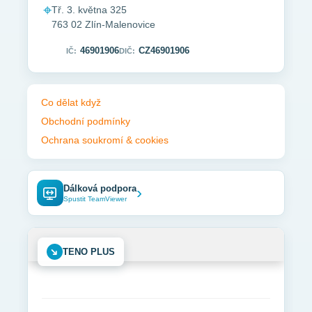
⌖
Tř. 3. května 325
763 02 Zlín-Malenovice
46901906
CZ46901906
IČ:
DIČ:
Co dělat když
Obchodní podmínky
Ochrana soukromí & cookies
Dálková podpora
›
Spustit TeamViewer
➜
TENO PLUS