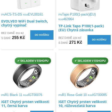
ACS-TS-DS
EVL00161
Tapo P100(1-pack)(EU)
PN
Kód
PN
463964
Kód
EVOLVEO WiFi Dual Switch,
chytrý vypínač
TP-Link Tapo P100(1-pack)
(EU) Chytrá zásuvka
BEZ DANĚ
211 Kč
DO KOŠÍKU
255 Kč
BEZ DANĚ
S DANÍ:
224 Kč
DO KOŠÍKU
271 Kč
S DANÍ:
✔ SKLADEM V ESHOPU
✔ SKLADEM V ESHOPU
R1 Black 11
IGT00076
R1 Rose Gold 10
IGT00085
PN
Kód
PN
Kód
iGET Chytrý prsten velikosti
iGET Chytrý prsten velikosti
11, černá barva
10, růžovozlatá barva