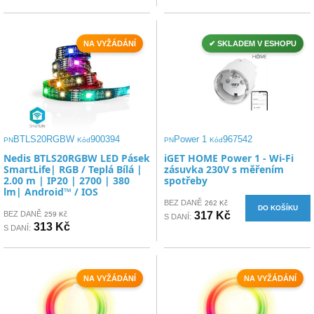
NA VYŽÁDÁNÍ
✔ SKLADEM V ESHOPU
BTLS20RGBW
900394
Power 1
967542
PN
Kód
PN
Kód
Nedis BTLS20RGBW LED Pásek
iGET HOME Power 1 - Wi-Fi
SmartLife| RGB / Teplá Bílá |
zásuvka 230V s měřením
2.00 m | IP20 | 2700 | 380
spotřeby
lm| Android™ / IOS
BEZ DANĚ
262 Kč
DO KOŠÍKU
BEZ DANĚ
317 Kč
259 Kč
S DANÍ:
313 Kč
S DANÍ:
NA VYŽÁDÁNÍ
NA VYŽÁDÁNÍ