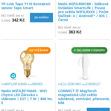
TP-Link Tapo T110 Kontaktní
Nedis WIFILR001BK - Dálkové
senzor Tapo Smart
Ovládání SmartLife | Pouze
pro světla WIFILRXXX | Počet
tlačítek: 4 | Android™ / IOS |
BEZ DANĚ
283 Kč
DO KOŠÍKU
Černá
342 Kč
S DANÍ:
BEZ DANĚ
300 Kč
363 Kč
S DANÍ:
NA VYŽÁDÁNÍ
✔ SKLADEM V ESHOPU
WIFILRF10A60
900301
CLI-1030-WH
CNI00127
PN
Kód
PN
Kód
Nedis WIFILRF10A60 - WiFi
CONNECT IT MagTorch
Chytrá LED Žárovka s
magnetická LED světlo
vláknem | E27 | 7 W | 806 lm,
nástěnné, stmívání, přenosné,
E
bílé
BEZ DANĚ
BEZ DANĚ
301 Kč
301 Kč