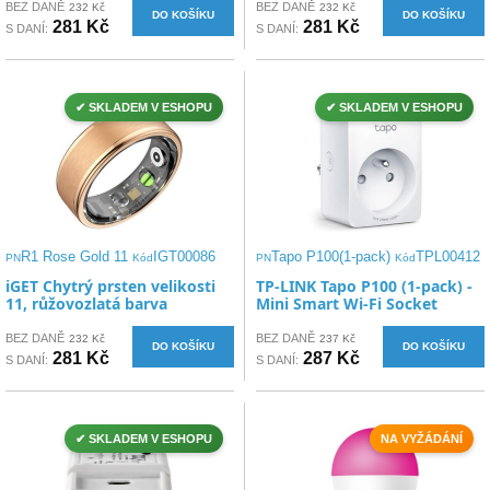
BEZ DANĚ
BEZ DANĚ
232 Kč
232 Kč
DO KOŠÍKU
DO KOŠÍKU
281 Kč
281 Kč
S DANÍ:
S DANÍ:
✔ SKLADEM V ESHOPU
✔ SKLADEM V ESHOPU
R1 Rose Gold 11
IGT00086
Tapo P100(1-pack)
TPL00412
PN
Kód
PN
Kód
iGET Chytrý prsten velikosti
TP-LINK Tapo P100 (1-pack) -
11, růžovozlatá barva
Mini Smart Wi-Fi Socket
BEZ DANĚ
BEZ DANĚ
232 Kč
237 Kč
DO KOŠÍKU
DO KOŠÍKU
281 Kč
287 Kč
S DANÍ:
S DANÍ:
✔ SKLADEM V ESHOPU
NA VYŽÁDÁNÍ