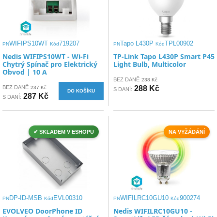
WIFIPS10WT
719207
Tapo L430P
TPL00902
PN
Kód
PN
Kód
Nedis WIFIPS10WT - Wi-Fi
TP-Link Tapo L430P Smart P45
Chytrý Spínač pro Elektrický
Light Bulb, Multicolor
Obvod | 10 A
BEZ DANĚ
238 Kč
BEZ DANĚ
288 Kč
237 Kč
S DANÍ:
DO KOŠÍKU
287 Kč
S DANÍ:
✔ SKLADEM V ESHOPU
NA VYŽÁDÁNÍ
DP-ID-MSB
EVL00310
WIFILRC10GU10
900274
PN
Kód
PN
Kód
EVOLVEO DoorPhone ID
Nedis WIFILRC10GU10 -