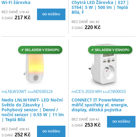
Wi-Fi žárovka
Chytrá LED Žárovka | E27 |
ST64| 5 W | 500 lm | Teplá
Bílá, F
BEZ DANĚ
179 Kč
DO KOŠÍKU
217 Kč
S DANÍ:
BEZ DANĚ
181 Kč
220 Kč
S DANÍ:
✔ SKLADEM V ESHOPU
✔ SKLADEM V ESHOPU
LNLW10WT
NDS00124
CES-2010-WH
CNI00015
PN
Kód
PN
Kód
Nedis LNLW10WT- LED Noční
CONNECT IT PowerMeter
Světlo do Zásuvky |
měřič spotřeby el. energie,
Pohybový senzor | Denní /
display, dětská pojistka
noční senzor | 0.55 W | 11 lm
| Teplá Bílá
BEZ DANĚ
209 Kč
DO KOŠÍKU
253 Kč
S DANÍ:
BEZ DANĚ
208 Kč
DO KOŠÍKU
252 Kč
S DANÍ: