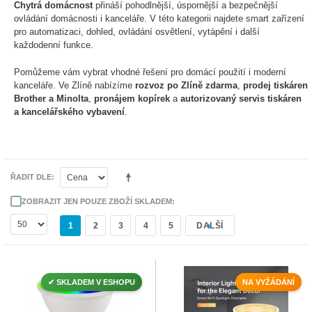
Chytrá domácnost
přináší pohodlnější, úspornější a bezpečnější
ovládání domácnosti i kanceláře. V této kategorii najdete smart zařízení
pro automatizaci, dohled, ovládání osvětlení, vytápění i další
každodenní funkce.
Pomůžeme vám vybrat vhodné řešení pro domácí použití i moderní
kanceláře. Ve Zlíně nabízíme
rozvoz po Zlíně zdarma
,
prodej tiskáren
Brother a Minolta
,
pronájem kopírek
a
autorizovaný servis tiskáren
a kancelářského vybavení
.
ŘADIT DLE
ZOBRAZIT JEN POUZE ZBOŽÍ SKLADEM
1
2
3
4
5
DALŠÍ
✔ SKLADEM V ESHOPU
NA VYŽÁDÁNÍ