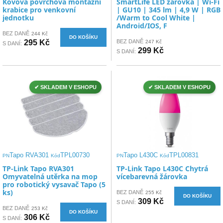
Kovová povrchová montážní
SmartLife LED žárovka | Wi-Fi
krabice pro venkovní
| GU10 | 345 lm | 4,9 W | RGB
jednotku
/Warm to Cool White |
Android/IOS, F
BEZ DANĚ
244 Kč
DO KOŠÍKU
295 Kč
BEZ DANĚ
247 Kč
S DANÍ:
299 Kč
S DANÍ:
✔ SKLADEM V ESHOPU
✔ SKLADEM V ESHOPU
Tapo RVA301
TPL00730
Tapo L430C
TPL00831
PN
Kód
PN
Kód
TP-Link Tapo RVA301
TP-Link Tapo L430C Chytrá
Omyvatelná utěrka na mop
vícebarevná žárovka
pro robotický vysavač Tapo (5
ks)
BEZ DANĚ
255 Kč
DO KOŠÍKU
309 Kč
S DANÍ:
BEZ DANĚ
253 Kč
DO KOŠÍKU
306 Kč
S DANÍ: