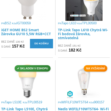
BS2
IGT00059
Tapo L610
TPL00500
PN
Kód
PN
Kód
iGET HOME BS2 Smart
TP-Link Tapo L610 Chytrá Wi-
žárovka GU10 5,5W RGB+CCT
Fi bodová žárovka,
stmívatelná
BEZ DANĚ
130 Kč
DO KOŠÍKU
157 Kč
BEZ DANĚ
151 Kč
S DANÍ:
182 Kč
S DANÍ:
✔ SKLADEM V ESHOPU
NA VYŽÁDÁNÍ
Tapo L510E
TPL00519
WIFILF10WTST64
900157
PN
Kód
PN
Kód
TP-Link Tapo L510E, Chytrá
Nedis WIFILF10WTST64- Wi-Fi