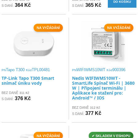
DO KOŠÍKU
364 Kč
365 Kč
S DANÍ:
S DANÍ:
NA VYŽÁDÁNÍ
NA VYŽÁDÁNÍ
Tapo T300
TPL00481
WIFIWMS10WT
900396
PN
Kód
PN
Kód
TP-Link Tapo T300 Smart
Nedis WIFIWMS10WT -
snímač úniku vody
SmartLife Spínač Wi-Fi | 3680
W | Připojení terminálu |
Aplikace ke stažení pro:
BEZ DANĚ
311 Kč
Android™ / IOS
376 Kč
S DANÍ:
BEZ DANĚ
312 Kč
377 Kč
S DANÍ:
NA VYŽÁDÁNÍ
✔ SKLADEM V ESHOPU