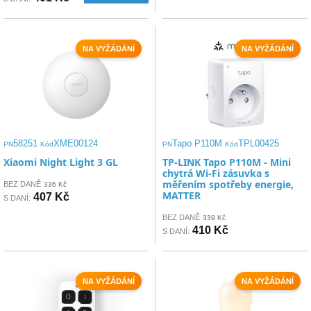
NA VYŽÁDÁNÍ
NA VYŽÁDÁNÍ
58251
XME00124
Tapo P110M
TPL00425
PN
Kód
PN
Kód
Xiaomi Night Light 3 GL
TP-LINK Tapo P110M - Mini
chytrá Wi-Fi zásuvka s
měřením spotřeby energie,
BEZ DANĚ
336 Kč
MATTER
407 Kč
S DANÍ:
BEZ DANĚ
339 Kč
410 Kč
S DANÍ:
NA VYŽÁDÁNÍ
NA VYŽÁDÁNÍ