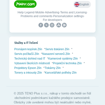
Služby a IT řešení
Pronájem kopírek Zlín
*
Servis tiskáren Zlín
*
Servis počítačů Zlín
*
Nasazení serverů Zlín
*
Technický dohled nad IT
*
Kamerové systémy Zlín
*
Vybavení školících místností
*
Projekční technika Zlín
*
Projektory Epson Zlín
*
Tiskárny Zlín
*
Tonery a inkousty Zlín
*
Kancelářské potřeby Zlín
© 2025 TENO Plus s.r.o., nákup v tomto obchodě se řídí
obchodními podmínkami každého prodejce samostatně.
Obrázky zde uvedené mohou být neaktuální nebo mylné,