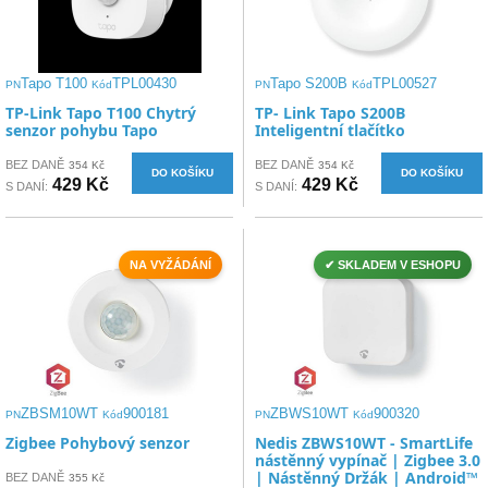
Tapo T100
TPL00430
Tapo S200B
TPL00527
PN
Kód
PN
Kód
TP-Link Tapo T100 Chytrý
TP- Link Tapo S200B
senzor pohybu Tapo
Inteligentní tlačítko
BEZ DANĚ
BEZ DANĚ
354 Kč
354 Kč
DO KOŠÍKU
DO KOŠÍKU
429 Kč
429 Kč
S DANÍ:
S DANÍ:
NA VYŽÁDÁNÍ
✔ SKLADEM V ESHOPU
ZBSM10WT
900181
ZBWS10WT
900320
PN
Kód
PN
Kód
Zigbee Pohybový senzor
Nedis ZBWS10WT - SmartLife
nástěnný vypínač | Zigbee 3.0
| Nástěnný Držák | Android™
BEZ DANĚ
355 Kč