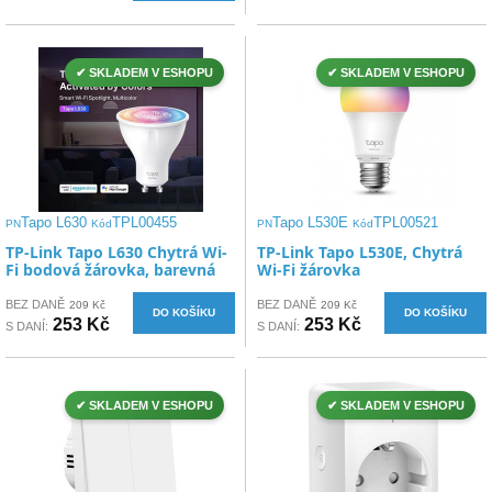
✔ SKLADEM V ESHOPU
✔ SKLADEM V ESHOPU
Tapo L630
TPL00455
Tapo L530E
TPL00521
PN
Kód
PN
Kód
TP-Link Tapo L630 Chytrá Wi-
TP-Link Tapo L530E, Chytrá
Fi bodová žárovka, barevná
Wi-Fi žárovka
BEZ DANĚ
BEZ DANĚ
209 Kč
209 Kč
DO KOŠÍKU
DO KOŠÍKU
253 Kč
253 Kč
S DANÍ:
S DANÍ:
✔ SKLADEM V ESHOPU
✔ SKLADEM V ESHOPU