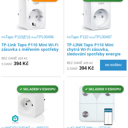
Tapo P110(EU)
TPL00496
Tapo P110
TPL00497
PN
Kód
PN
Kód
TP-Link Tapo P110 Mini Wi-Fi
TP-LINK Tapo P110 Mini
zásuvka s měřením spotřeby
chytrá Wi-Fi zásuvka,
sledování spotřeby energie
BEZ DANĚ
325 Kč
394 Kč
BEZ DANĚ
325 Kč
S DANÍ:
DO KOŠÍKU
394 Kč
S DANÍ:
✔ SKLADEM V ESHOPU
✔ SKLADEM V ESHOPU