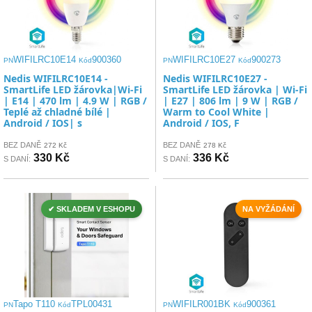
WIFILRC10E14
900360
WIFILRC10E27
900273
PN
Kód
PN
Kód
Nedis WIFILRC10E14 -
Nedis WIFILRC10E27 -
SmartLife LED žárovka|Wi-Fi
SmartLife LED žárovka | Wi-Fi
| E14 | 470 lm | 4.9 W | RGB /
| E27 | 806 lm | 9 W | RGB /
Teplé až chladné bílé |
Warm to Cool White |
Android / IOS| s
Android / IOS, F
BEZ DANĚ
BEZ DANĚ
272 Kč
278 Kč
330 Kč
336 Kč
S DANÍ:
S DANÍ:
✔ SKLADEM V ESHOPU
NA VYŽÁDÁNÍ
Tapo T110
TPL00431
WIFILR001BK
900361
PN
Kód
PN
Kód