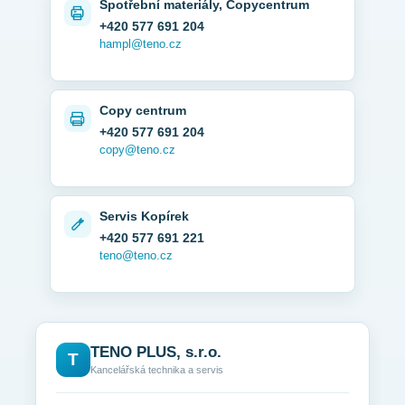
Spotřební materiály, Copycentrum
+420 577 691 204
hampl@teno.cz
Copy centrum
+420 577 691 204
copy@teno.cz
Servis Kopírek
+420 577 691 221
teno@teno.cz
TENO PLUS, s.r.o.
T
Kancelářská technika a servis