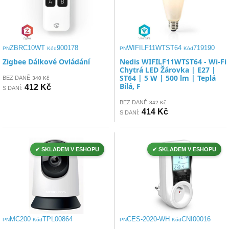
ZBRC10WT
900178
WIFILF11WTST64
719190
PN
Kód
PN
Kód
Zigbee Dálkové Ovládání
Nedis WIFILF11WTST64 - Wi-Fi
Chytrá LED Žárovka | E27 |
ST64 | 5 W | 500 lm | Teplá
BEZ DANĚ
340 Kč
Bílá, F
412 Kč
S DANÍ:
BEZ DANĚ
342 Kč
414 Kč
S DANÍ:
✔ SKLADEM V ESHOPU
✔ SKLADEM V ESHOPU
MC200
TPL00864
CES-2020-WH
CNI00016
PN
Kód
PN
Kód