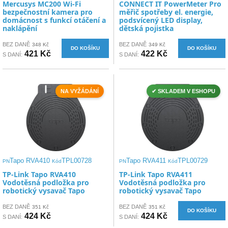
Mercusys MC200 Wi-Fi
CONNECT IT PowerMeter Pro
bezpečnostní kamera pro
měřič spotřeby el. energie,
domácnost s funkcí otáčení a
podsvícený LED display,
naklápění
dětská pojistka
BEZ DANĚ
BEZ DANĚ
348 Kč
349 Kč
DO KOŠÍKU
DO KOŠÍKU
421 Kč
422 Kč
S DANÍ:
S DANÍ:
NA VYŽÁDÁNÍ
✔ SKLADEM V ESHOPU
Tapo RVA410
TPL00728
Tapo RVA411
TPL00729
PN
Kód
PN
Kód
TP-Link Tapo RVA410
TP-Link Tapo RVA411
Vodotěsná podložka pro
Vodotěsná podložka pro
robotický vysavač Tapo
robotický vysavač Tapo
BEZ DANĚ
BEZ DANĚ
351 Kč
351 Kč
DO KOŠÍKU
424 Kč
424 Kč
S DANÍ:
S DANÍ: