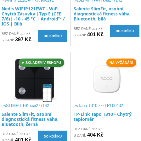
WIFIP121EWT
900271
SLIMFIT-WH
277141
PN
Kód
PN
Kód
Nedis WIFIP121EWT - WiFi
Salente SlimFit, osobní
Chytrá Zásuvka |Typ E (CEE
diagnostická fitness váha,
7/6)| -10 - 45 °C | Android™ /
Bluetooth, bílá
IOS | Bílá
BEZ DANĚ
331 Kč
DO KOŠÍKU
BEZ DANĚ
401 Kč
328 Kč
S DANÍ:
DO KOŠÍKU
397 Kč
S DANÍ:
✔ SKLADEM V ESHOPU
NA VYŽÁDÁNÍ
SLIMFIT-BK
277142
Tapo T310
TPL00432
PN
Kód
PN
Kód
Salente SlimFit, osobní
TP-Link Tapo T310 - Chytrý
diagnostická fitness váha,
teploměr
Bluetooth, černá
BEZ DANĚ
334 Kč
BEZ DANĚ
404 Kč
331 Kč
S DANÍ:
DO KOŠÍKU
401 Kč
S DANÍ: