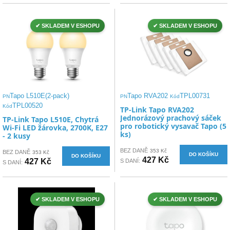
✔ SKLADEM V ESHOPU
✔ SKLADEM V ESHOPU
Tapo L510E(2-pack)
Tapo RVA202
TPL00731
PN
PN
Kód
TPL00520
Kód
TP-Link Tapo RVA202
Jednorázový prachový sáček
TP-Link Tapo L510E, Chytrá
pro robotický vysavač Tapo (5
Wi-Fi LED žárovka, 2700K, E27
ks)
- 2 kusy
BEZ DANĚ
353 Kč
BEZ DANĚ
353 Kč
DO KOŠÍKU
DO KOŠÍKU
427 Kč
427 Kč
S DANÍ:
S DANÍ:
✔ SKLADEM V ESHOPU
✔ SKLADEM V ESHOPU