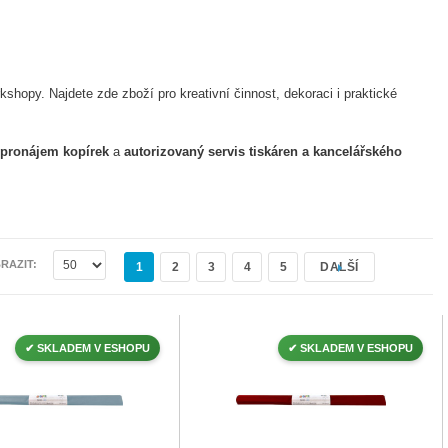
kshopy. Najdete zde zboží pro kreativní činnost, dekoraci i praktické
pronájem kopírek
a
autorizovaný servis tiskáren a kancelářského
RAZIT
1
2
3
4
5
DALŠÍ
✔ SKLADEM V ESHOPU
✔ SKLADEM V ESHOPU