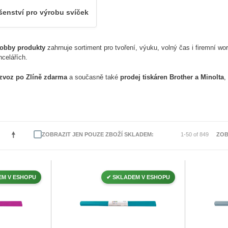
ušenství pro výrobu svíček
hobby produkty
zahrnuje sortiment pro tvoření, výuku, volný čas i firemní wor
ncelářích.
zvoz po Zlíně zdarma
a současně také
prodej tiskáren Brother a Minolta
,
ZOBRAZIT JEN POUZE ZBOŽÍ SKLADEM
1-50 of 849
ZOB
EM V ESHOPU
✔ SKLADEM V ESHOPU