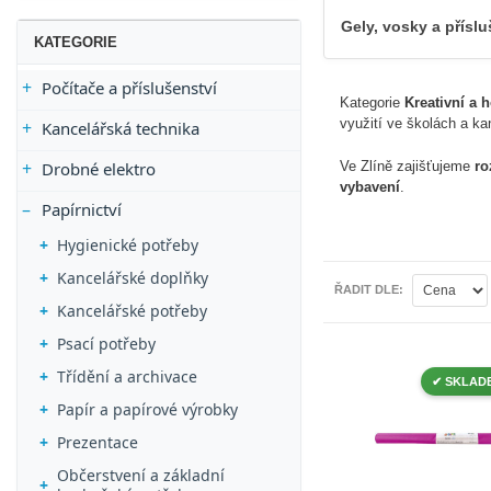
Gely, vosky a přísl
KATEGORIE
Počítače a příslušenství
Kategorie
Kreativní a 
využití ve školách a ka
Kancelářská technika
Ve Zlíně zajišťujeme
ro
Drobné elektro
vybavení
.
Papírnictví
Hygienické potřeby
Kancelářské doplňky
ŘADIT DLE
Kancelářské potřeby
Psací potřeby
Třídění a archivace
✔ SKLAD
Papír a papírové výrobky
Prezentace
Občerstvení a základní