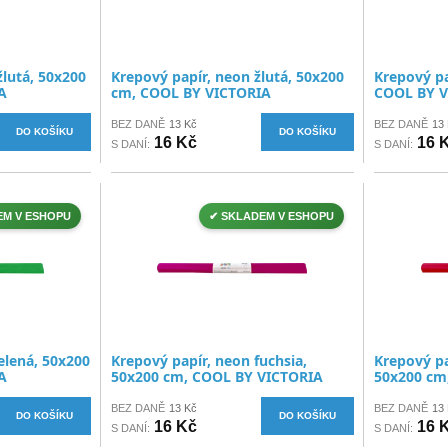
žlutá, 50x200
Krepový papír, neon žlutá, 50x200
Krepový pa
A
cm, COOL BY VICTORIA
COOL BY V
BEZ DANĚ
13 Kč
BEZ DANĚ
13
DO KOŠÍKU
DO KOŠÍKU
16 Kč
16 
S DANÍ:
S DANÍ:
EM V ESHOPU
✔ SKLADEM V ESHOPU
elená, 50x200
Krepový papír, neon fuchsia,
Krepový pa
A
50x200 cm, COOL BY VICTORIA
50x200 cm
BEZ DANĚ
13 Kč
BEZ DANĚ
13
DO KOŠÍKU
DO KOŠÍKU
16 Kč
16 
S DANÍ:
S DANÍ: