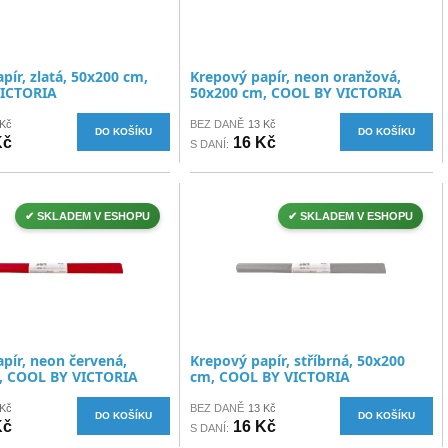
pír, zlatá, 50x200 cm,
Krepový papír, neon oranžová,
ICTORIA
50x200 cm, COOL BY VICTORIA
 Kč
BEZ DANĚ
13 Kč
DO KOŠÍKU
DO KOŠÍKU
Kč
16 Kč
S DANÍ:
✔ SKLADEM V ESHOPU
✔ SKLADEM V ESHOPU
pír, neon červená,
Krepový papír, stříbrná, 50x200
, COOL BY VICTORIA
cm, COOL BY VICTORIA
 Kč
BEZ DANĚ
13 Kč
DO KOŠÍKU
DO KOŠÍKU
Kč
16 Kč
S DANÍ: