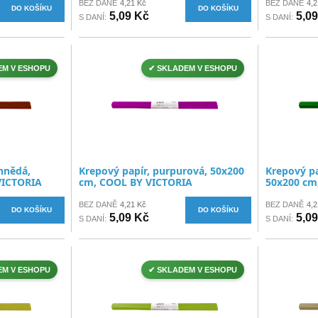
BEZ DANĚ
4,21 Kč
BEZ DANĚ
4,2
DO KOŠÍKU
DO KOŠÍKU
5,09 Kč
5,0
S DANÍ:
S DANÍ:
EM V ESHOPU
✔ SKLADEM V ESHOPU
 hnědá,
Krepový papír, purpurová, 50x200
Krepový pa
VICTORIA
cm, COOL BY VICTORIA
50x200 cm
BEZ DANĚ
4,21 Kč
BEZ DANĚ
4,2
DO KOŠÍKU
DO KOŠÍKU
5,09 Kč
5,0
S DANÍ:
S DANÍ:
EM V ESHOPU
✔ SKLADEM V ESHOPU