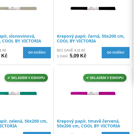
pír, slonovinová,
Krepový papír, černá, 50x200 cm,
, COOL BY VICTORIA
COOL BY VICTORIA
1 Kč
BEZ DANĚ
4,21 Kč
DO KOŠÍKU
DO KOŠÍKU
9 Kč
5,09 Kč
S DANÍ:
✔ SKLADEM V ESHOPU
✔ SKLADEM V ESHOPU
pír, zelená, 50x200 cm,
Krepový papír, tmavě červená,
ICTORIA
50x200 cm, COOL BY VICTORIA