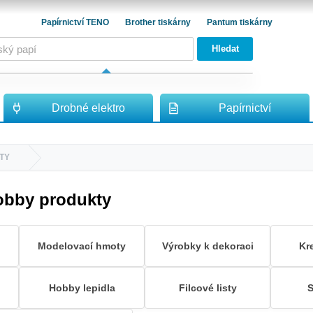
Papírnictví TENO
Brother tiskárny
Pantum tiskárny
Hledat
Drobné elektro
Papírnictví
TY
hobby produkty
Modelovací hmoty
Výrobky k dekoraci
Kr
Hobby lepidla
Filcové listy
S