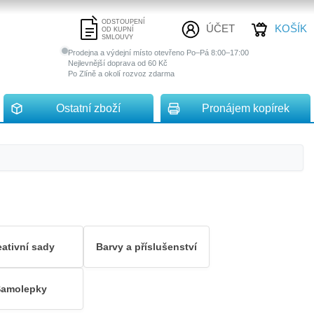
ODSTOUPENÍ
ÚČET
KOŠÍK
OD KUPNÍ
SMLOUVY
Prodejna a výdejní místo otevřeno Po–Pá 8:00–17:00
Nejlevnější doprava od 60 Kč
Po Zlíně a okolí rozvoz zdarma
Ostatní zboží
Pronájem kopírek
eativní sady
Barvy a příslušenství
amolepky