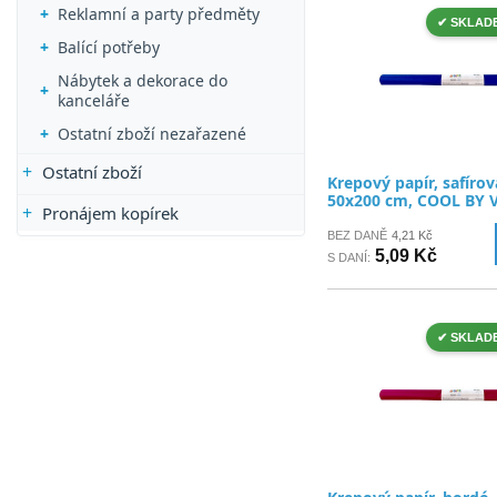
Reklamní a party předměty
✔ SKLAD
Balící potřeby
Nábytek a dekorace do
kanceláře
Ostatní zboží nezařazené
Ostatní zboží
Krepový papír, safíro
50x200 cm, COOL BY 
Pronájem kopírek
BEZ DANĚ
4,21 Kč
5,09 Kč
S DANÍ:
✔ SKLAD