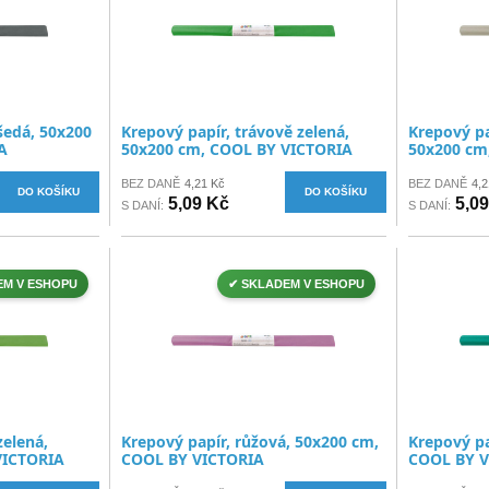
 šedá, 50x200
Krepový papír, trávově zelená,
Krepový pa
A
50x200 cm, COOL BY VICTORIA
50x200 cm
BEZ DANĚ
4,21 Kč
BEZ DANĚ
4,2
DO KOŠÍKU
DO KOŠÍKU
5,09 Kč
5,0
S DANÍ:
S DANÍ:
EM V ESHOPU
✔ SKLADEM V ESHOPU
zelená,
Krepový papír, růžová, 50x200 cm,
Krepový pa
VICTORIA
COOL BY VICTORIA
COOL BY V