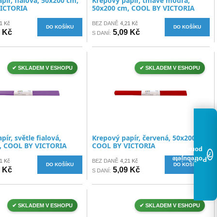
pír, fialová, 50x200 cm,
Krepový papír, tmavě modrá,
ICTORIA
50x200 cm, COOL BY VICTORIA
1 Kč
BEZ DANĚ
4,21 Kč
DO KOŠÍKU
DO KOŠÍKU
9 Kč
5,09 Kč
S DANÍ:
✔ SKLADEM V ESHOPU
✔ SKLADEM V ESHOPU
ír, světle fialová,
Krepový papír, červená, 50x200 cm,
, COOL BY VICTORIA
COOL BY VICTORIA
poradit?
?
Potřebujete
1 Kč
BEZ DANĚ
4,21 Kč
DO KOŠÍKU
DO KOŠÍKU
9 Kč
5,09 Kč
S DANÍ:
✔ SKLADEM V ESHOPU
✔ SKLADEM V ESHOPU