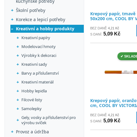
kuchyňské potřeby
Školní potřeby
Krepový papír, tmavě 
50x200 cm, COOL BY 
Korekce a lepicí potřeby
Kreativní a hobby produkty
BEZ DANĚ
4,21 Kč
5,09 Kč
S DANÍ:
Kreativní papíry
Modelovací hmoty
Výrobky k dekoraci
✔ SKLAD
Kreativní sady
Barvy a příslušenství
Kreativní materiál
Hobby lepidla
Filcové listy
Krepový papír, oranžo
cm, COOL BY VICTORI
Samolepky
BEZ DANĚ
4,21 Kč
Gely, vosky a příslušenství pro
5,09 Kč
S DANÍ:
výrobu svíček
Provoz a údržba