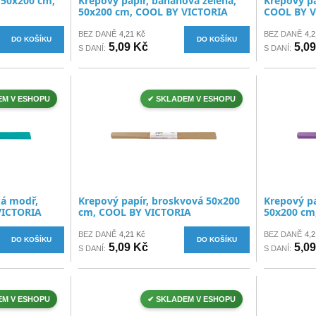
 50x200 cm,
Krepový papír, banánová zelená,
Krepový pa
50x200 cm, COOL BY VICTORIA
COOL BY V
BEZ DANĚ
4,21 Kč
BEZ DANĚ
4,2
DO KOŠÍKU
DO KOŠÍKU
5,09 Kč
5,0
S DANÍ:
S DANÍ:
EM V ESHOPU
✔ SKLADEM V ESHOPU
ká modř,
Krepový papír, broskvová 50x200
Krepový pap
VICTORIA
cm, COOL BY VICTORIA
50x200 cm
BEZ DANĚ
4,21 Kč
BEZ DANĚ
4,2
DO KOŠÍKU
DO KOŠÍKU
5,09 Kč
5,0
S DANÍ:
S DANÍ:
EM V ESHOPU
✔ SKLADEM V ESHOPU