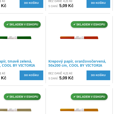
1 Kč
BEZ DANĚ
4,21 Kč
DO KOŠÍKU
DO KOŠÍKU
9 Kč
5,09 Kč
S DANÍ:
✔ SKLADEM V ESHOPU
✔ SKLADEM V ESHOPU
pír, tmavě zelená,
Krepový papír, oranžovočervená,
, COOL BY VICTORIA
50x200 cm, COOL BY VICTORIA
1 Kč
BEZ DANĚ
4,21 Kč
DO KOŠÍKU
DO KOŠÍKU
9 Kč
5,09 Kč
S DANÍ:
✔ SKLADEM V ESHOPU
✔ SKLADEM V ESHOPU