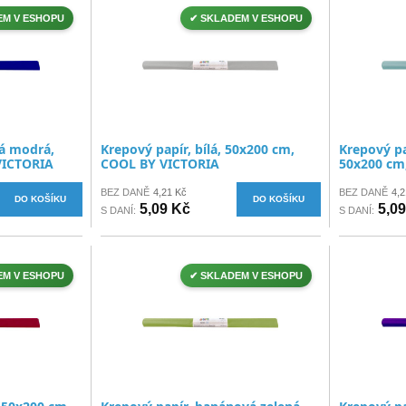
EM V ESHOPU
✔ SKLADEM V ESHOPU
vá modrá,
Krepový papír, bílá, 50x200 cm,
Krepový pa
VICTORIA
COOL BY VICTORIA
50x200 cm
BEZ DANĚ
4,21 Kč
BEZ DANĚ
4,2
DO KOŠÍKU
DO KOŠÍKU
5,09 Kč
5,0
S DANÍ:
S DANÍ:
EM V ESHOPU
✔ SKLADEM V ESHOPU