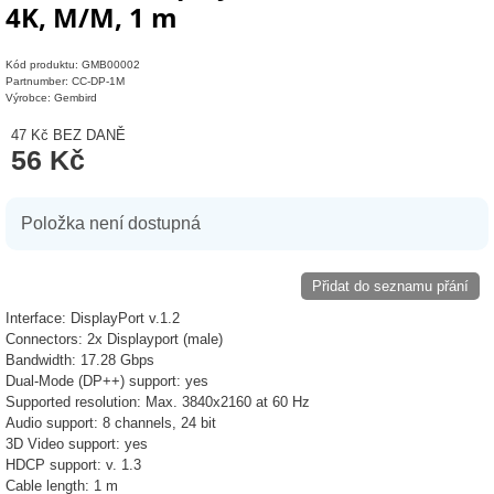
4K, M/M, 1 m
Kód produktu: GMB00002
Partnumber: CC-DP-1M
Výrobce: Gembird
47 Kč
BEZ DANĚ
56 Kč
Položka není dostupná
Přidat do seznamu přání
Interface: DisplayPort v.1.2
Connectors: 2x Displayport (male)
Bandwidth: 17.28 Gbps
Dual-Mode (DP++) support: yes
Supported resolution: Max. 3840x2160 at 60 Hz
Audio support: 8 channels, 24 bit
3D Video support: yes
HDCP support: v. 1.3
Cable length: 1 m