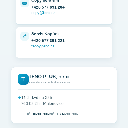
Copy centrum
+420 577 691 204
copy@teno.cz
Servis Kopírek
+420 577 691 221
teno@teno.cz
TENO PLUS, s.r.o.
T
Kancelářská technika a servis
⌖
Tř. 3. května 325
763 02 Zlín-Malenovice
46901906
CZ46901906
IČ:
DIČ: