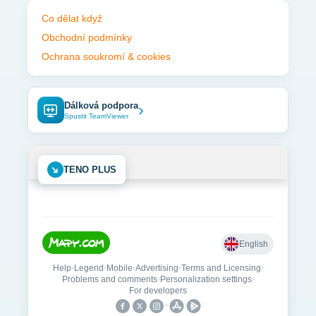
Co dělat když
Obchodní podmínky
Ochrana soukromí & cookies
Dálková podpora
›
Spustit TeamViewer
➜
TENO PLUS