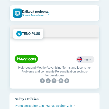
Dálková podpora
›
Spustit TeamViewer
➜
TENO PLUS
Služby a IT řešení
Pronájem kopírek Zlín
*
Servis tiskáren Zlín
*