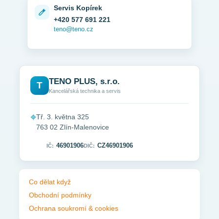
Servis Kopírek
+420 577 691 221
teno@teno.cz
TENO PLUS, s.r.o.
T
Kancelářská technika a servis
⌖
Tř. 3. května 325
763 02 Zlín-Malenovice
46901906
CZ46901906
IČ:
DIČ:
Co dělat když
Obchodní podmínky
Ochrana soukromí & cookies