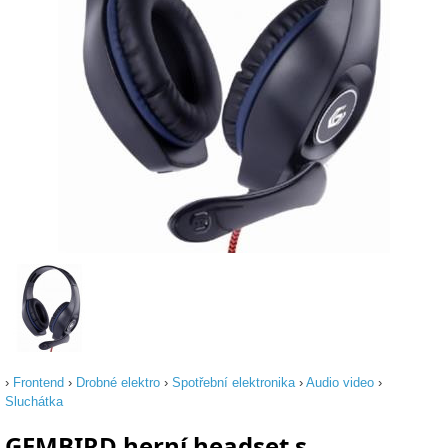
›
Frontend
›
Drobné elektro
›
Spotřební elektronika
›
Audio video
›
Sluchátka
GEMBIRD herní headset s