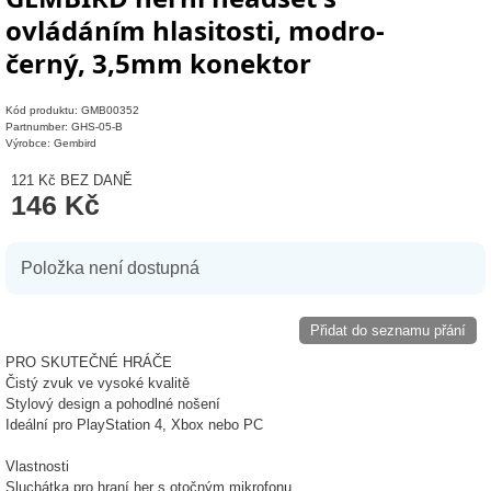
ovládáním hlasitosti, modro-
černý, 3,5mm konektor
Kód produktu: GMB00352
Partnumber: GHS-05-B
Výrobce: Gembird
121 Kč
BEZ DANĚ
146 Kč
Položka není dostupná
Přidat do seznamu přání
PRO SKUTEČNÉ HRÁČE
Čistý zvuk ve vysoké kvalitě
Stylový design a pohodlné nošení
Ideální pro PlayStation 4, Xbox nebo PC
Vlastnosti
Sluchátka pro hraní her s otočným mikrofonu