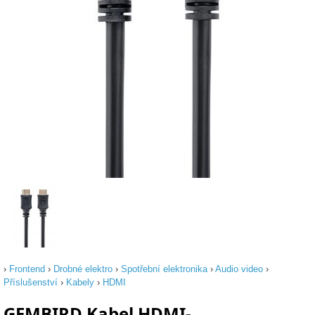
›
Frontend
›
Drobné elektro
›
Spotřební elektronika
›
Audio video
›
Příslušenství
›
Kabely
›
HDMI
GEMBIRD Kabel HDMI-