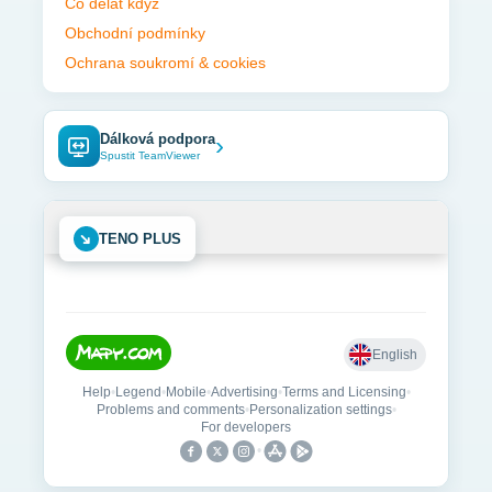
Co dělat když
Obchodní podmínky
Ochrana soukromí & cookies
Dálková podpora
›
Spustit TeamViewer
➜
TENO PLUS