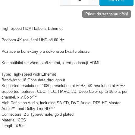
Přidat do seznamu přání
High Speed HDMI kabel s Ethernet
Podpora 4K rozlišení UHD při 60 Hz
Pozlacené konektory pro dokonalou kvalitu obrazu
Kompatibilní se všemi zařízeními, která podporují HDMI
Type: High-speed with Ethernet
Bandwidth: 18 Gbps data throughput
Supported resolutions: 1080p resolution at 60Hz, 4K resolution at 60Hz
Supported features: CEC. HEC, HARC, 3D, Deep Color up to 16-bits per
channel, x.v.Color™
High Definition Audio, including SA-CD, DVD-Audio, DTS-HD Master
Audio™, and Dolby TrueHD™"
Connectors: 2 x Type-A male, gold plated
Material: CCS
Length: 4.5 m