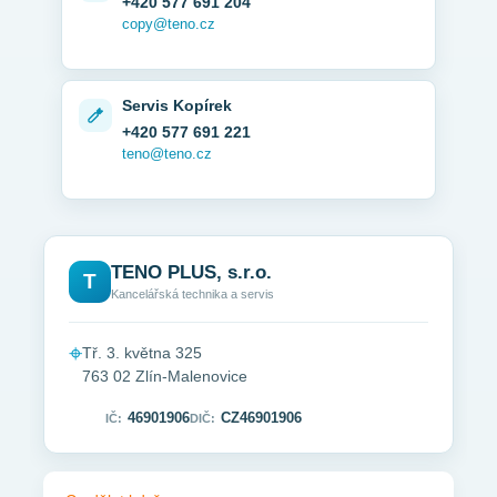
+420 577 691 204
copy@teno.cz
Servis Kopírek
+420 577 691 221
teno@teno.cz
TENO PLUS, s.r.o.
T
Kancelářská technika a servis
⌖
Tř. 3. května 325
763 02 Zlín-Malenovice
46901906
CZ46901906
IČ:
DIČ: