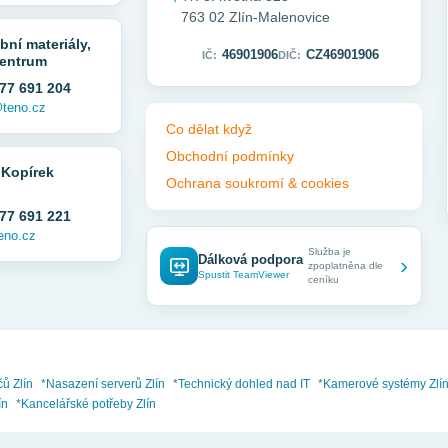
763 02 Zlín-Malenovice
bní materiály,
46901906
CZ46901906
IČ:
DIČ:
entrum
77 691 204
teno.cz
Co dělat když
Obchodní podmínky
 Kopírek
Ochrana soukromí & cookies
77 691 221
eno.cz
Služba je
Dálková podpora
›
zpoplatněna dle
Spustit TeamViewer
ceníku
čů Zlín
*
Nasazení serverů Zlín
*
Technický dohled nad IT
*
Kamerové systémy Zlí
ín
*
Kancelářské potřeby Zlín