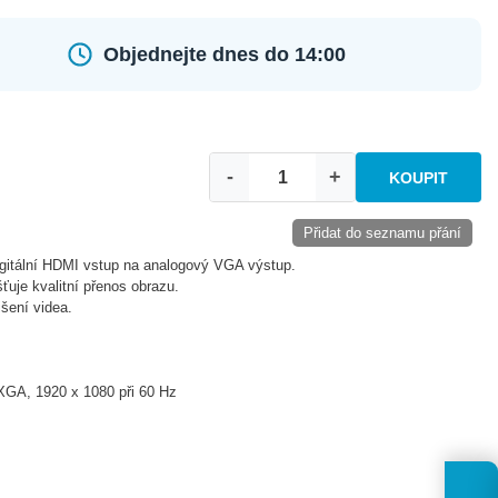
Objednejte dnes do 14:00
-
+
KOUPIT
Přidat do seznamu přání
gitální HDMI vstup na analogový VGA výstup.
je kvalitní přenos obrazu.
išení videa.
GA, 1920 x 1080 při 60 Hz