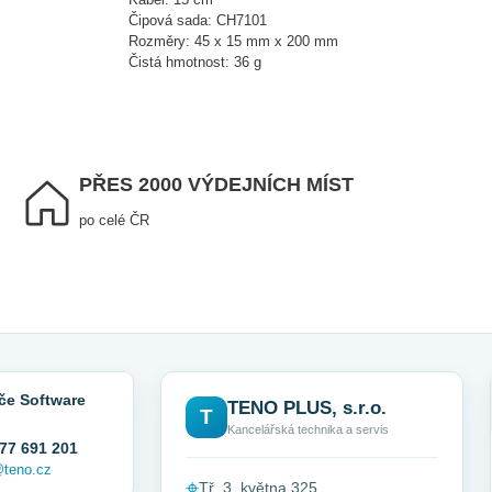
Čipová sada: CH7101
Rozměry: 45 x 15 mm x 200 mm
Čistá hmotnost: 36 g
PŘES 2000 VÝDEJNÍCH MÍST
po celé ČR
če Software
TENO PLUS, s.r.o.
T
Kancelářská technika a servis
77 691 201
@teno.cz
⌖
Tř. 3. května 325