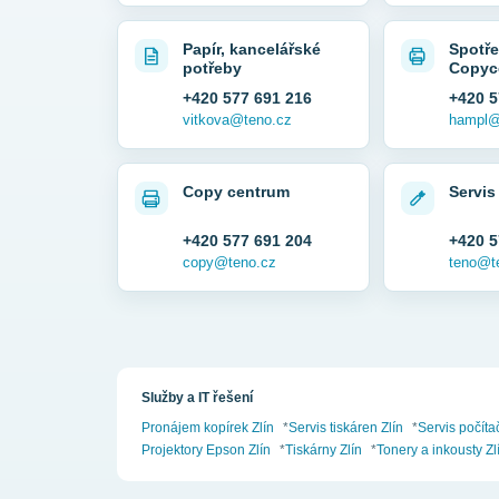
Papír, kancelářské
Spotře
potřeby
Copyc
+420 577 691 216
+420 5
vitkova@teno.cz
hampl@
Copy centrum
Servis
+420 577 691 204
+420 5
copy@teno.cz
teno@t
Služby a IT řešení
Pronájem kopírek Zlín
*
Servis tiskáren Zlín
*
Servis počíta
Projektory Epson Zlín
*
Tiskárny Zlín
*
Tonery a inkousty Zl