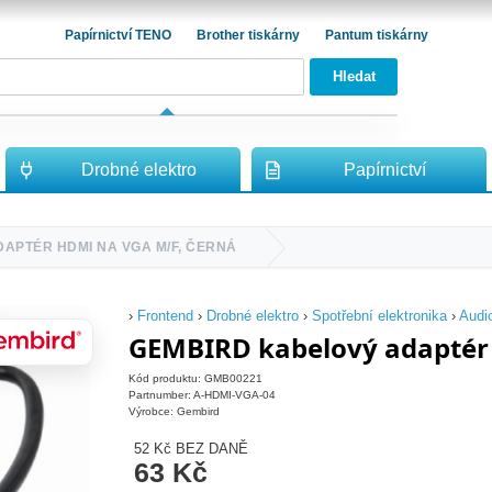
Papírnictví TENO
Brother tiskárny
Pantum tiskárny
Hledat
Drobné elektro
Papírnictví
APTÉR HDMI NA VGA M/F, ČERNÁ
›
Frontend
›
Drobné elektro
›
Spotřební elektronika
›
Audi
GEMBIRD kabelový adaptér
Kód produktu: GMB00221
Partnumber: A-HDMI-VGA-04
Výrobce: Gembird
52 Kč
BEZ DANĚ
63 Kč