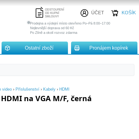
ODSTOUPENÍ
ÚČET
KOŠÍK
OD KUPNÍ
SMLOUVY
Prodejna a výdejní místo otevřeno Po–Pá 8:00–17:00
Nejlevnější doprava od 60 Kč
Po Zlíně a okolí rozvoz zdarma
Ostatní zboží
Pronájem kopírek
o video
›
Příslušenství
›
Kabely
›
HDMI
 HDMI na VGA M/F, černá