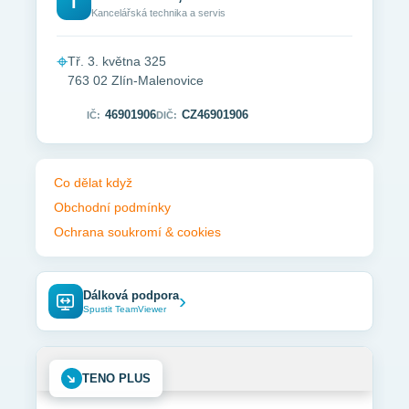
T
Kancelářská technika a servis
⌖
Tř. 3. května 325
763 02 Zlín-Malenovice
46901906
CZ46901906
IČ:
DIČ:
Co dělat když
Obchodní podmínky
Ochrana soukromí & cookies
Dálková podpora
›
Spustit TeamViewer
➜
TENO PLUS