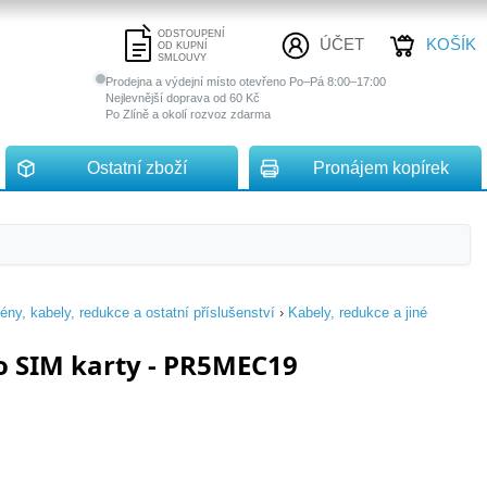
ODSTOUPENÍ
ÚČET
KOŠÍK
OD KUPNÍ
SMLOUVY
Prodejna a výdejní místo otevřeno Po–Pá 8:00–17:00
Nejlevnější doprava od 60 Kč
Po Zlíně a okolí rozvoz zdarma
Ostatní zboží
Pronájem kopírek
ény, kabely, redukce a ostatní příslušenství
›
Kabely, redukce a jiné
o SIM karty - PR5MEC19