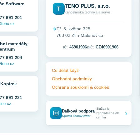
če Software
TENO PLUS, s.r.o.
T
Kancelářská technika a servis
77 691 201
@teno.cz
⌖
Tř. 3. května 325
763 02 Zlín-Malenovice
bní materiály,
46901906
CZ46901906
IČ:
DIČ:
entrum
77 691 204
teno.cz
Co dělat když
Obchodní podmínky
 Kopírek
Ochrana soukromí & cookies
77 691 221
eno.cz
Služba je
Dálková podpora
›
zpoplatněna dle
Spustit TeamViewer
ceníku