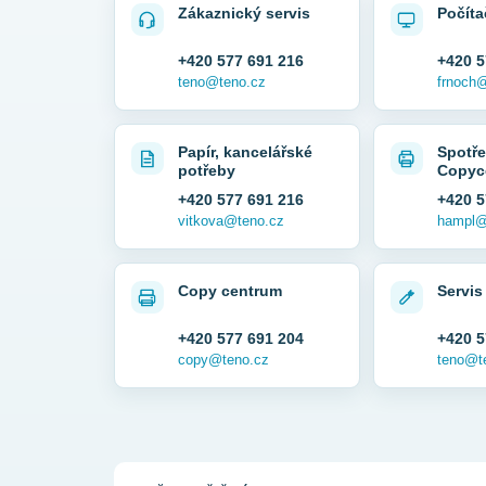
Zákaznický servis
Počíta
+420 577 691 216
+420 5
teno@teno.cz
frnoch
Papír, kancelářské
Spotře
potřeby
Copyc
+420 577 691 216
+420 5
vitkova@teno.cz
hampl@
Copy centrum
Servis
+420 577 691 204
+420 5
copy@teno.cz
teno@t