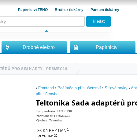
Papírnictví TENO
Brother tiskárny
Pantum tiskárny
Hledat
Drobné elektro
Papírnictví
TÉRŮ PRO SIM KARTY - PR5MEC19
›
Frontend
›
Počítače a příslušenství
›
Síťové prvky
›
Ant
příslušenství
Teltonika Sada adaptérů pr
Kód produktu: TTN00139
Partnumber: PR5MEC19
Výrobce: Teltonika
36 Kč
BEZ DANĚ