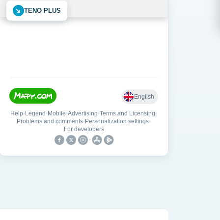
➜
TENO PLUS